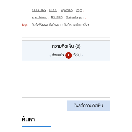
ICQCC2025
,
ICQCC
,
icqcc2025
,
icqcc
,
icqcc taiwan
,
TPK PLUS
,
Thaipackaging
,
Tags
คิดถึงฟิล์มหด คิดถึงฉลาก คิดถึงไทยแพ็คเกจจิ้งฯ
ความคิดเห็น
(0)
ก่อนหน้า
ถัดไป
1
โพสต์ความคิดเห็น
ค้นหา