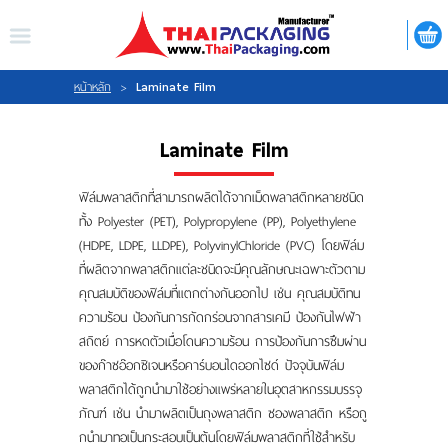
ไทย
|
ENGLISH
LOGIN
REGISTER
Laminate Film
หน้าหลัก
>
My Wishlist
Laminate Film
ฟิล์มพลาสติกที่สามารถผลิตได้จากเม็ดพลาสติกหลายชนิด
ทั้ง Polyester (PET), Polypropylene (PP), Polyethylene
(HDPE, LDPE, LLDPE), PolyvinylChloride (PVC) โดยฟิล์ม
หน้าหลัก
ที่ผลิตจากพลาสติกแต่ละชนิดจะมีคุณลักษณะเฉพาะตัวตาม
คุณสมบัติของฟิล์มที่แตกต่างกันออกไป เช่น คุณสมบัติทน
เกี่ยวกับเรา
ความร้อน ป้องกันการกัดกร่อนจากสารเคมี ป้องกันไฟฟ้า
สถิตย์ การหดตัวเมื่อโดนความร้อน การป้องกันการซึมผ่าน
สินค้า
ของก๊าซอ๊อกซิเจนหรือคาร์บอนไดออกไซด์ ปัจจุบันฟิล์ม
พลาสติกได้ถูกนํามาใช้อย่างแพร่หลายในอุตสาหกรรมบรรจุ
กิจกรรม
ภัณฑ์ เช่น นํามาผลิตเป็นถุงพลาสติก ซองพลาสติก หรือถู
กนํามาทอเป็นกระสอบเป็นต้นโดยฟิล์มพลาสติกที่ใช้สําหรับ