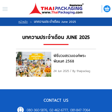
ไทย
|
ENGLISH
LOGIN
REGISTER
บทความประจำเดือน June 2025
หน้าหลัก
>
บทความประจำเดือน JUNE 2025
My Wishlist
พิธีบวงสรวงองค์พระ
พิฆเนศ 2568
หน้าหลัก
24 Jun 2025
/ By thaipackag
เกี่ยวกับเรา
สินค้า
CONTACT US
กิจกรรม
080-360-5876, 02-462-6777, 081-847-7064