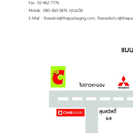
Fax. 02-462-7776
Mobile. 080-360-5876 คุณธวัช
E-Mail :
thawat.k@thaipackaging.com
,
thanadech.c@thaipa