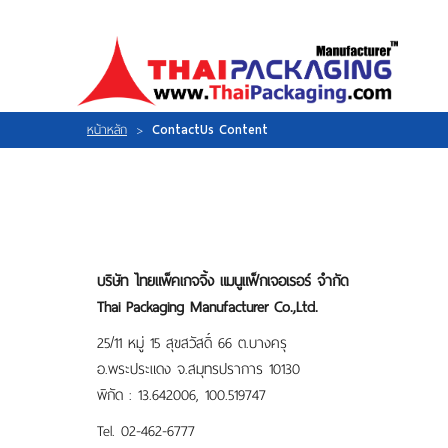
ไทย
|
ENGLISH
LOGIN
|
REGISTER
My Wishlist
หน้าหลัก
>
ContactUs Content
หน้าหลัก
เกี่ยวกับเรา
สินค้า
กิจกรรม
แผนที่
ร่วมงานกับเรา
บริษัท ไทยแพ็คเกจจิ้ง แมนูแฟ็กเจอเรอร์ จำกัด
Thai Packaging Manufacturer Co.,Ltd.
ติดต่อเรา
25/11 หมู่ 15 สุขสวัสดิ์ 66 ต.บางครุ
อ.พระประแดง จ.สมุทรปราการ 10130
พิกัด :
13.642006, 100.519747
Tel. 02-462-6777