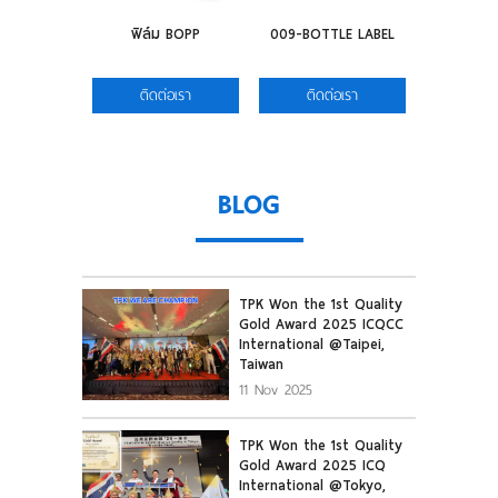
ฟิล์ม BOPP
009-BOTTLE LABEL
008-SI
ติดต่อเรา
ติดต่อเรา
ติดต
BLOG
TPK Won the 1st Quality
Gold Award 2025 ICQCC
International @Taipei,
Taiwan
11 Nov 2025
TPK Won the 1st Quality
Gold Award 2025 ICQ
International @Tokyo,