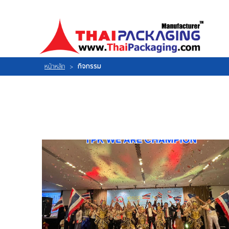
ไทย
|
ENGLISH
LOGIN
|
REGISTER
My Wishlist
หน้าหลัก
>
กิจกรรม
หน้าหลัก
เกี่ยวกับเรา
สินค้า
กิจกรรม
แผนที่
ร่วมงานกับเรา
ติดต่อเรา