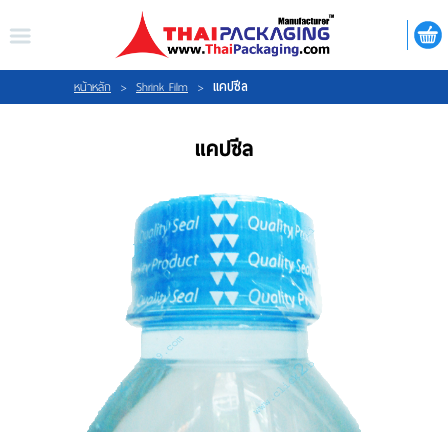
ไทย
|
ENGLISH
LOGIN
REGISTER
แคปซีล
หน้าหลัก
>
Shrink Film
>
แคปซีล
My Wishlist
หน้าหลัก
เกี่ยวกับเรา
สินค้า
กิจกรรม