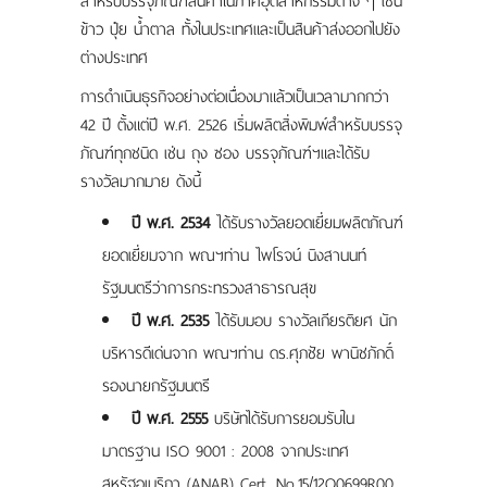
สำหรับบรรจุภัณฑ์สินค้าในภาคอุตสาหกรรมต่าง ๆ เช่น
แผนที่
ข้าว ปุ๋ย น้ำตาล ทั้งในประเทศและเป็นสินค้าส่งออกไปยัง
ต่างประเทศ
ร่วมงานกับเรา
การดำเนินธุรกิจอย่างต่อเนื่องมาแล้วเป็นเวลามากกว่า
ติดต่อเรา
42 ปี ตั้งแต่ปี พ.ศ. 2526 เริ่มผลิตสิ่งพิมพ์สำหรับบรรจุ
ภัณฑ์ทุกชนิด เช่น ถุง ซอง บรรจุภัณฑ์ฯและได้รับ
รางวัลมากมาย ดังนี้
ปี พ.ศ. 2534
ได้รับรางวัลยอดเยี่ยมผลิตภัณฑ์
ยอดเยี่ยมจาก พณฯท่าน ไพโรจน์ นิงสานนท์
รัฐมนตรีว่าการกระทรวงสาธารณสุข
ปี พ.ศ. 2535
ได้รับมอบ รางวัลเกียรติยศ นัก
บริหารดีเด่นจาก พณฯท่าน ดร.ศุภชัย พานิชภักดิ์
รองนายกรัฐมนตรี
ปี พ.ศ. 2555
บริษัทได้รับการยอมรับใน
มาตรฐาน ISO 9001 : 2008 จากประเทศ
สหรัฐอเมริกา (ANAB) Cert. No.15/12Q0699R00.