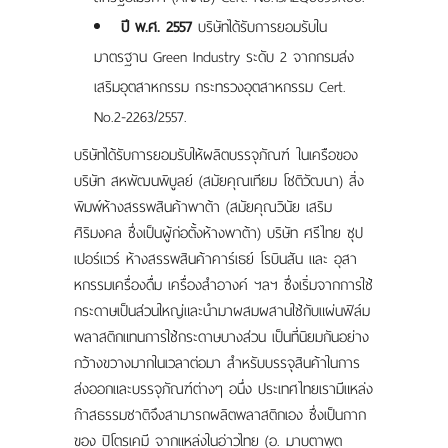
ปี พ.ศ. 2557
บริษัทได้รับการยอมรับใน
มาตรฐาน Green Industry ระดับ 2 จากกรมส่ง
เสริมอุตสาหกรรม กระทรวงอุตสาหกรรม Cert.
No.2-2263/2557.
บริษัทได้รับการยอมรับให้ผลิตบรรจุภัณฑ์ ในเครือของ
บริษัท สหพัฒนพิบูลย์ (สมัยคุณเทียม โชติวัฒนา) สิ่ง
พิมพ์ห้างสรรพสินค้าพาต้า (สมัยคุณวินัย เสริม
ศิริมงคล ซึ่งเป็นผู้ก่อตั้งห้างพาต้า) บริษัท ศรีไทย ซุป
เปอร์แวร์ ห้างสรรพสินค้าคาร์เธย์ โรบินสัน และ อุสา
หกรรมเครื่องดื่ม เครื่องสำอางค์ ฯลฯ ซึ่งเริ่มจากการใช้
กระดาษเป็นส่วนใหญ่และนำมาผสมผสานใช้กับแผ่นฟิล์ม
พลาสติกแทนการใช้กระดาษบางส่วน เป็นที่นิยมกันอย่าง
กว้างขวางมากในเวลาต่อมา สำหรับบรรจุสินค้าในการ
ส่งออกและบรรจุภัณฑ์ต่างๆ อนึ่ง ประเทศไทยเรามีแหล่ง
ก๊าสธรรมชาติจึงสามารถผลิตพลาสติกเอง ซึ่งเป็นกาก
ของ ปิโตรเคมี จากแหล่งในอ่าวไทย (อ. มาบตาพุต