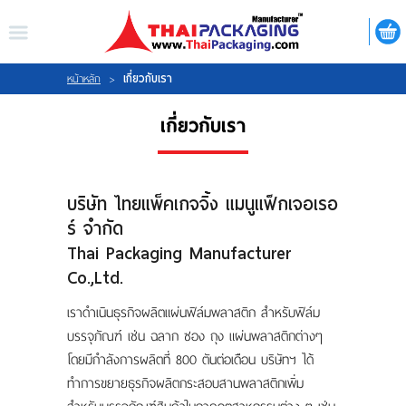
ไทย
|
ENGLISH
LOGIN
REGISTER
เกี่ยวกับเรา
หน้าหลัก
>
เกี่ยวกับเรา
My Wishlist
บริษัท ไทยแพ็คเกจจิ้ง แมนูแฟ็กเจอเรอ
ร์ จำกัด
หน้าหลัก
Thai Packaging Manufacturer
Co.,Ltd.
เกี่ยวกับเรา
เราดำเนินธุรกิจผลิตแผ่นฟิล์มพลาสติก สำหรับฟิล์ม
สินค้า
บรรจุภัณฑ์ เช่น ฉลาก ซอง ถุง แผ่นพลาสติกต่างๆ
โดยมีกำลังการผลิตที่ 800 ตันต่อเดือน บริษัทฯ ได้
กิจกรรม
ทำการขยายธุรกิจผลิตกระสอบสานพลาสติกเพิ่ม