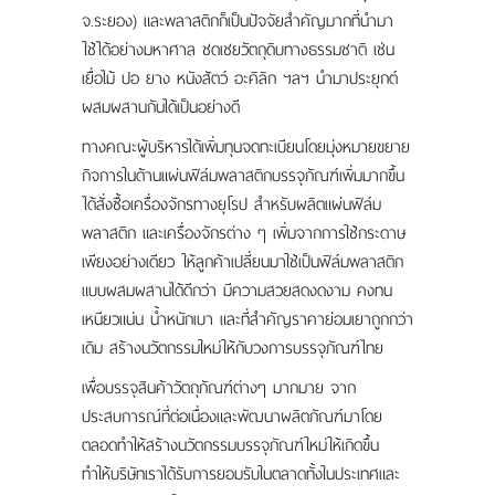
จ.ระยอง) และพลาสติกก็เป็นปัจจัยสำคัญมากที่นำมา
ใช้ได้อย่างมหาศาล ชดเชยวัตถุดิบทางธรรมชาติ เช่น
เยื่อไม้ ปอ ยาง หนังสัตว์ อะคิลิก ฯลฯ นำมาประยุกต์
ผสมผสานกันได้เป็นอย่างดี
ทางคณะผู้บริหารได้เพิ่มทุนจดทะเบียนโดยมุ่งหมายขยาย
กิจการในด้านแผ่นฟิล์มพลาสติกบรรจุภัณฑ์เพิ่มมากขึ้น
ได้สั่งซื้อเครื่องจักรทางยุโรป สำหรับผลิตแผ่นฟิล์ม
พลาสติก และเครื่องจักรต่าง ๆ เพิ่มจากการใช้กระดาษ
เพียงอย่างเดียว ให้ลูกค้าเปลี่ยนมาใช้เป็นฟิล์มพลาสติก
แบบผสมผสานได้ดีกว่า มีความสวยสดงดงาม คงทน
เหนียวแน่น น้ำหนักเบา และที่สำคัญราคาย่อมเยาถูกกว่า
เดิม สร้างนวัตกรรมใหม่ให้กับวงการบรรจุภัณฑ์ไทย
เพื่อบรรจุสินค้าวัตถุภัณฑ์ต่างๆ มากมาย จาก
ประสบการณ์ที่ต่อเนื่องและพัฒนาผลิตภัณฑ์มาโดย
ตลอดทำให้สร้างนวัตกรรมบรรจุภัณฑ์ใหม่ให้เกิดขึ้น
ทำให้บริษัทเราได้รับการยอมรับในตลาดทั้งในประเทศและ