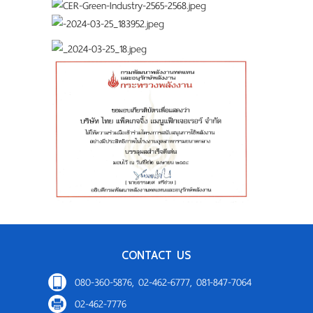
CONTACT US
080-360-5876, 02-462-6777, 081-847-7064
02-462-7776