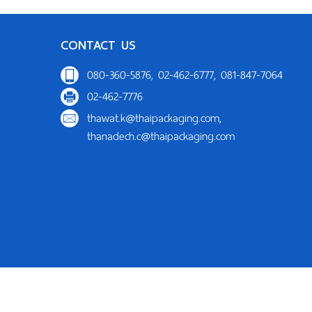
CONTACT US
080-360-5876, 02-462-6777, 081-847-7064
02-462-7776
thawat.k@thaipackaging.com
,
thanadech.c@thaipackaging.com