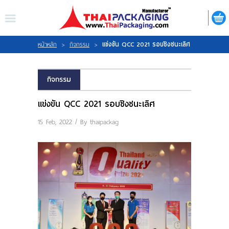
ไทย
|
ENGLISH
LOGIN
REGISTER
แข่งขัน QCC 2021 รอบชิงชนะเลิศ
หน้าหลัก
>
กิจกรรม
>
My Wishlist
กิจกรรม
แข่งขัน QCC 2021 รอบชิงชนะเลิศ
15 Feb, 2022 / By
thaipackag
หน้าหลัก
เกี่ยวกับเรา
สินค้า
กิจกรรม